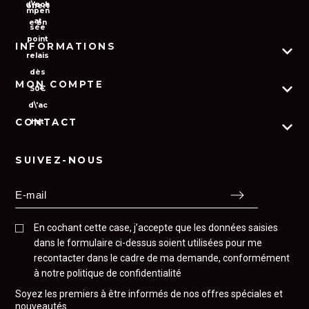
INFORMATIONS
MON COMPTE
Plan du site
Contactez-nous
Qui sommes-nous ?
CONTACT
Mes commandes
FAQ
Mes addresses
CGV
Appelez-nous : 0367100569
Mes informations personnelles
SUIVEZ-NOUS
Mentions légales
E-mail :
boutique@legourmetdelachasse.com
Comités d'entreprise
La presse en parle
Rue de Magny
Politique de confidentialité
21310 SAVOLLES
En cochant cette case, j’accepte que les données saisies
France
dans le formulaire ci-dessus soient utilisées pour me
recontacter dans le cadre de ma demande, conformément
à notre politique de confidentialité
Soyez les premiers à être informés de nos offres spéciales et
nouveautés.