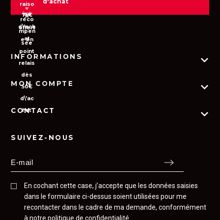
d'achat
INFORMATIONS
MON COMPTE
Plan du site
Contactez-nous
Qui sommes-nous ?
CONTACT
Mes commandes
FAQ
Mes addresses
CGV
Appelez-nous : 0367100569
Mes informations personnelles
SUIVEZ-NOUS
Mentions légales
E-mail :
boutique@legourmetdelachasse.com
Comités d'entreprise
La presse en parle
Rue de Magny
Politique de confidentialité
21310 SAVOLLES
En cochant cette case, j’accepte que les données saisies
France
dans le formulaire ci-dessus soient utilisées pour me
recontacter dans le cadre de ma demande, conformément
à notre politique de confidentialité