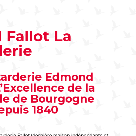
Fallot La
erie
tarderie Edmond
 L’Excellence de la
de de Bourgogne
epuis 1840
arderie Fallot (dernière maison indépendante et