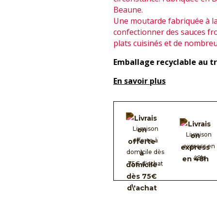
Beaune.
Une moutarde fabriquée à la 
confectionner des sauces f
plats cuisinés et de nombreu
Emballage recyclable au tri
En savoir plus
Livraison
Livraison
offerte à
express en
domicile dès
48h
75€ d'achat