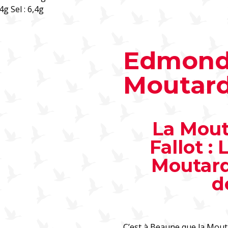
4g Sel : 6,4g
Edmond 
Moutard
La Mou
Fallot :
Moutar
d
C’est à Beaune que la Mout