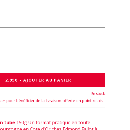
2.95€ - AJOUTER AU PANIER
En stock
er pour bénéficier de la livraison offerte en point relais.
en tube
150g Un format pratique en toute
Bourgogne en Cote d'Or chez Edmond Fallot à