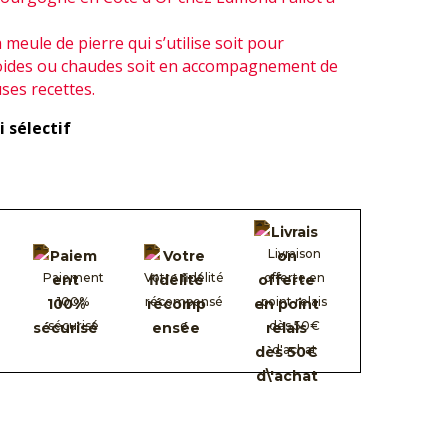
meule de pierre qui s’utilise soit pour
roides ou chaudes soit en accompagnement de
ses recettes.
 sélectif
Livraison
Paiement
Votre fidélité
offerte en
100%
récompensé
point relais
sécurisé
e
dès 50€
d'achat